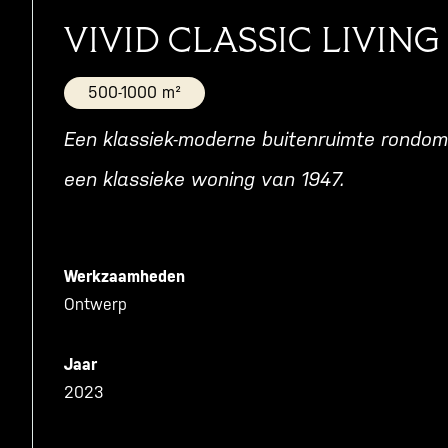
V
I
V
I
D
C
L
A
S
S
I
C
L
I
V
I
N
G
500-1000 m²
Een
klassiek-moderne
buitenruimte
rondom
een
klassieke
woning
van
1947.
Werkzaamheden
Ontwerp
Jaar
2023